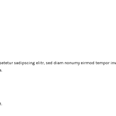
setetur sadipscing elitr, sed diam nonumy eirmod tempor inv
a.
t.