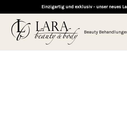
Einzigartig und exklusiv - unser neues La
Beauty Behandlunge