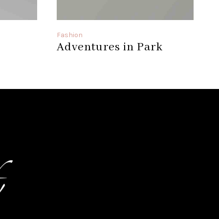
Fashion
F
Adventures in Park