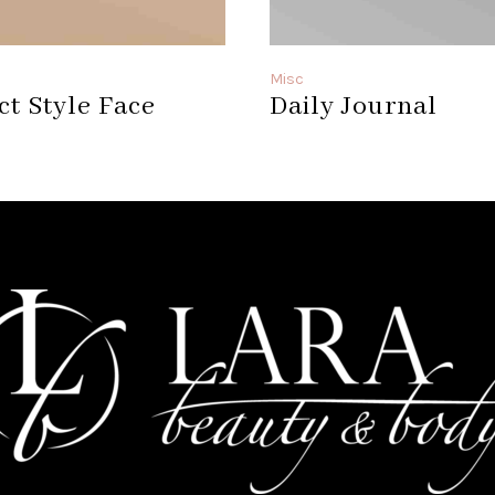
Misc
ct Style Face
Daily Journal